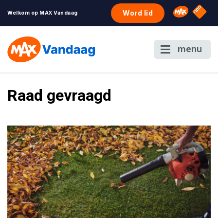
NPO S
Omroep 
Word lid
Welkom op MAX Vandaag
menu
Raad gevraagd