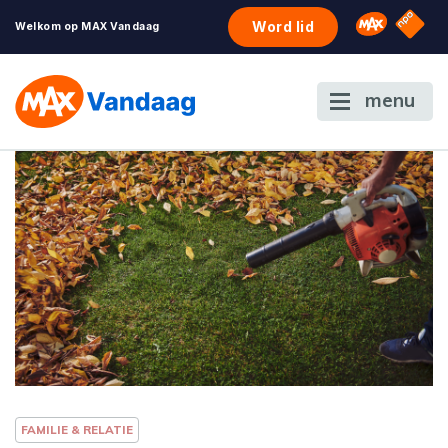
NPO S
Omroep 
Word lid
Welkom op MAX Vandaag
menu
FAMILIE & RELATIE