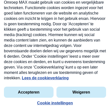
uw mailbox.
Verzend
Nieuwsbrief
Neem hier een gratis abonnement op onze
nieuwsbrief. Elke vrijdag- en dinsdagochtend in uw
mailbox.
Contact
Algemene voorwaarden
Privacyverklaring
Cookieverklaring
Kwetsbaarheid melden
privacyverklaring
Copyright © 2026 MAX Vandaag -
Omroep MAX