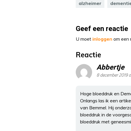
alzheimer
dementi
Geef een reactie
U moet
inloggen
om een r
Reactie
Abbertje
8 december 2019 o
Hoge bloeddruk en Demen
Onlangs las ik een arti
van Bemmel. Hij onderzo
bloeddruk in de voorges
bloeddruk met geneesmid