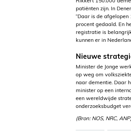
Rikkert 150.000 demen
patiënten zijn. In De
“Daar is de afgelopen 
procent gedaald. En he
registratie is belangr
kunnen er in Nederlan
Nieuwe strategi
Minister de Jonge wer
op weg om volksziekt
naar dementie. Daar ho
minister op een intern
een wereldwijde strat
onderzoeksbudget verd
(Bron: NOS, NRC, ANP