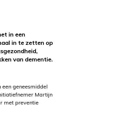
et in een
aal in te zetten op
ksgezondheid,
kken van dementie.
an een geneesmiddel
nitiatiefnemer Martijn
er met preventie