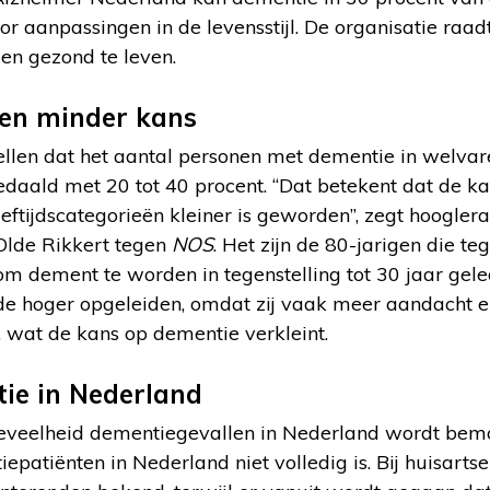
 aanpassingen in de levensstijl. De organisatie raa
 en gezond te leven.
ben minder kans
llen dat het aantal personen met dementie in welva
edaald met 20 tot 40 procent. “Dat betekent dat de k
ftijdscategorieën kleiner is geworden”, zegt hooglera
lde Rikkert tegen
NOS
. Het zijn de 80-jarigen die t
om dement te worden in tegenstelling tot 30 jaar gel
l de hoger opgeleiden, omdat zij vaak meer aandacht 
l, wat de kans op dementie verkleint.
tie in Nederland
veelheid dementiegevallen in Nederland wordt bemoe
epatiënten in Nederland niet volledig is. Bij huisartse