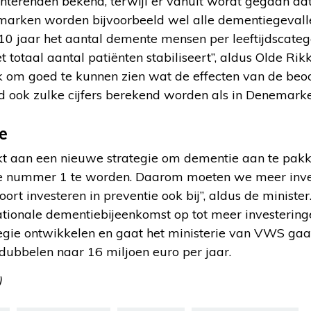
terenden bekend, terwijl er vanuit wordt gegaan da
nemarken worden bijvoorbeeld wel alle dementiegevall
10 jaar het aantal demente mensen per leeftijdscatego
t totaal aantal patiënten stabiliseert”, aldus Olde Rik
ijk om goed te kunnen zien wat de effecten van de beoo
d ook zulke cijfers berekend worden als in Denemarke
e
kt aan een nieuwe strategie om dementie aan te pakk
e nummer 1 te worden. Daarom moeten we meer inve
ort investeren in preventie ook bij”, aldus de minister
ationale dementiebijeenkomst op tot meer investeringen
egie ontwikkelen en gaat het ministerie van VWS gaa
ubbelen naar 16 miljoen euro per jaar.
)