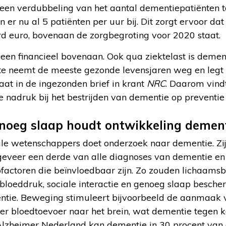
een verdubbeling van het aantal dementiepatiënten t
r nu al 5 patiënten per uur bij. Dit zorgt ervoor dat
rd euro, bovenaan de zorgbegroting voor 2020 staat.
leen financieel bovenaan. Ook qua ziektelast is deme
kte neemt de meeste gezonde levensjaren weg en legt
taat in de ingezonden brief in krant
NRC
. Daarom vind
 nadruk bij het bestrijden van dementie op preventie
noeg slaap houdt ontwikkeling dement
le wetenschappers doet onderzoek naar dementie. Zij s
geveer een derde van alle diagnoses van dementie e
factoren die beïnvloedbaar zijn. Zo zouden lichaam
 bloeddruk, sociale interactie en genoeg slaap besche
ntie. Beweging stimuleert bijvoorbeeld de aanmaak
eer bloedtoevoer naar het brein, wat dementie tegen 
 Alzheimer Nederland kan dementie in 30 procent van