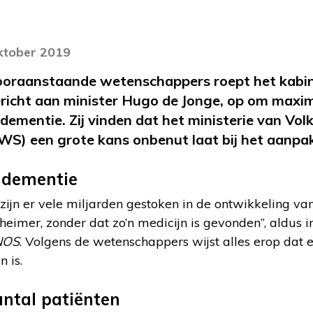
oktober 2019
ooraanstaande wetenschappers roept het kabin
richt aan minister Hugo de Jonge, op om maxim
ementie. Zij vinden dat het ministerie van Vol
WS) een grote kans onbenut laat bij het aanpa
 dementie
zijn er vele miljarden gestoken in de ontwikkeling v
eimer, zonder dat zo’n medicijn is gevonden”, aldus i
NOS
. Volgens de wetenschappers wijst alles erop dat 
 is.
ntal patiënten