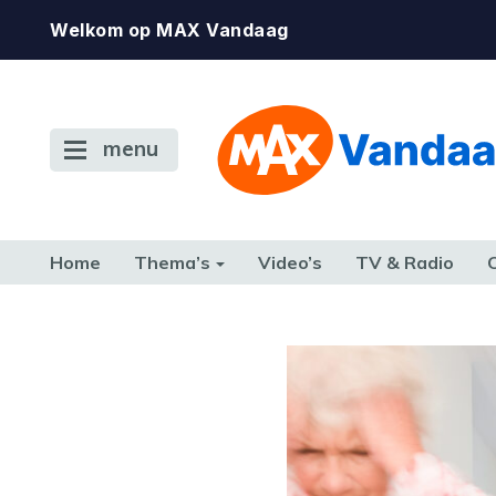
Welkom op MAX Vandaag
menu
Home
Thema’s
Video’s
TV & Radio
CONSUMENT
ETEN & DRINKEN
FAMILIE & RELATIE
GELD, W
TERUG NAAR TOEN