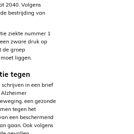
ot 2040. Volgens
 de bestrijding van
ntie ziekte nummer 1
 een zware druk op
t de groep
 moet liggen.
ie tegen
chrijven in een brief
n Alzheimer
sbeweging, een gezonde
rmen tegen het
 van een beschermend
kan gaan. Ook volgens
 de gevallen