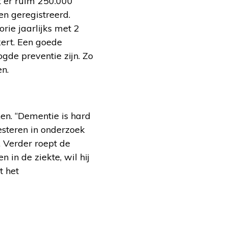
t er ruim 250.000
en geregistreerd.
rie jaarlijks met 2
kert. Een goede
gde preventie zijn. Zo
n.
en. “Dementie is hard
steren in onderzoek
. Verder roept de
 in de ziekte, wil hij
t het