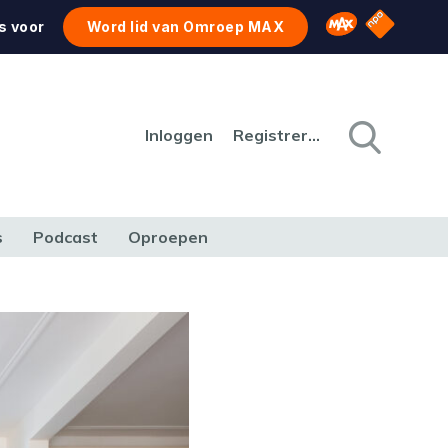
NPO Star
Omroep MAX
s voor
Word lid van Omroep MAX
Inloggen
Registreren
s
Podcast
Oproepen
CULTUUR
NATUUR & MILIEU
REIZEN & VERKEER