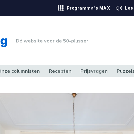
Programma's MAX
Lee
Dé website voor de 50-plusser
Onze columnisten
Recepten
Prijsvragen
Puzzel
ERK & RECHT
GEZONDHEID & SPORT
HUIS, TUIN & HOBBY
MEDIA & 