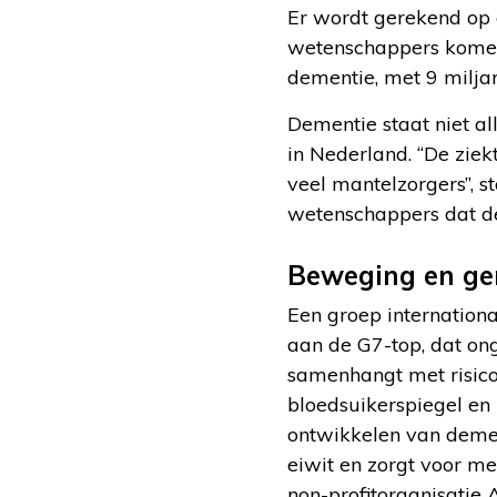
Er wordt gerekend op 
wetenschappers komen e
dementie, met 9 milja
Dementie staat niet al
in Nederland. “De zie
veel mantelzorgers”, s
wetenschappers dat de
Beweging en ge
Een groep internationa
aan de G7-top, dat on
samenhangt met risico
bloedsuikerspiegel en
ontwikkelen van deme
eiwit en zorgt voor m
non-profitorganisatie