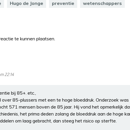
e
Hugo de Jonge
preventie
wetenschappers
eactie te kunnen plaatsen.
m 22:14
tie bij 85+. etc.,
kel over 85-plussers met een te hoge bloeddruk. Onderzoek w
cht 571 mensen boven de 85 jaar. Hij vond het opmerkelijk d
chiedenis, het prima deden zolang de bloeddruk aan de hoge ka
delen om laag gebracht, dan steeg het risico op sterfte.