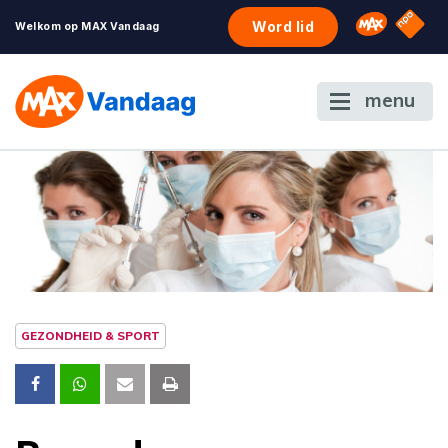
NPO S
Omroep 
Word lid
Welkom op MAX Vandaag
menu
GEZONDHEID & SPORT