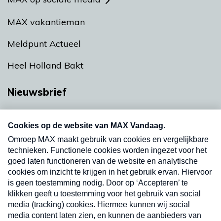
MAX vakantieman
Meldpunt Actueel
Heel Holland Bakt
Nieuwsbrief
Neem hier een gratis abonnement op onze
nieuwsbrief. Elke vrijdag- en dinsdagochtend in
uw mailbox.
Verzend