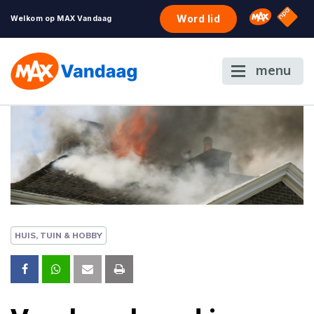
NPO S
Omroep 
Word lid
Welkom op MAX Vandaag
menu
HUIS, TUIN & HOBBY