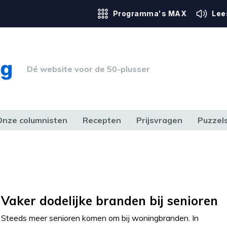
Programma's MAX
Lee
Dé website voor de 50-plusser
Onze columnisten
Recepten
Prijsvragen
Puzzel
ERK & RECHT
GEZONDHEID & SPORT
HUIS, TUIN & HOBBY
MEDIA & 
Vaker dodelijke branden bij senioren
Steeds meer senioren komen om bij woningbranden. In