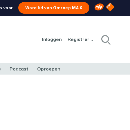
NPO Star
Omroep MAX
s voor
Word lid van Omroep MAX
Inloggen
Registreren
s
Podcast
Oproepen
CULTUUR
NATUUR & MILIEU
REIZEN & VERKEER