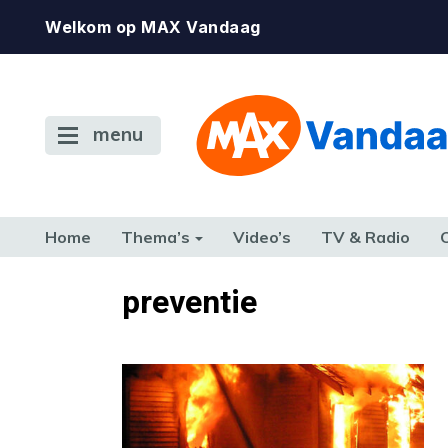
Welkom op MAX Vandaag
menu
Home
Thema’s
Video’s
TV & Radio
CONSUMENT
ETEN & DRINKEN
FAMILIE & RELATIE
GELD, W
preventie
TERUG NAAR TOEN