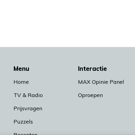
Menu
Interactie
Home
MAX Opinie Panel
TV & Radio
Oproepen
Prijsvragen
Puzzels
Recepten