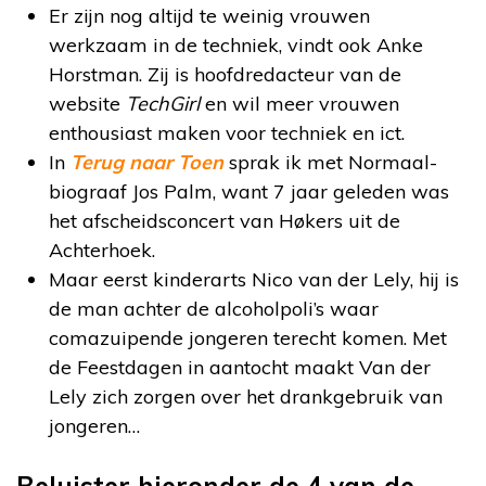
Er zijn nog altijd te weinig vrouwen
werkzaam in de techniek, vindt ook Anke
Horstman. Zij is hoofdredacteur van de
website
TechGirl
en wil meer vrouwen
enthousiast maken voor techniek en ict.
In
Terug naar Toen
sprak ik met Normaal-
biograaf Jos Palm, want 7 jaar geleden was
het afscheidsconcert van Høkers uit de
Achterhoek.
Maar eerst kinderarts Nico van der Lely, hij is
de man achter de alcoholpoli’s waar
comazuipende jongeren terecht komen. Met
de Feestdagen in aantocht maakt Van der
Lely zich zorgen over het drankgebruik van
jongeren…
Beluister hieronder de 4 van de