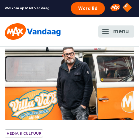
NPO S
Omroep 
Word lid
Welkom op MAX Vandaag
menu
MEDIA & CULTUUR