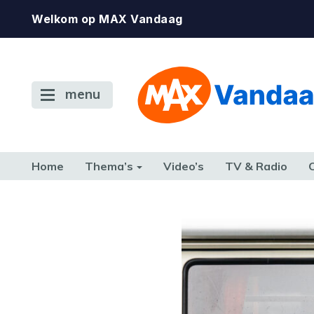
Welkom op MAX Vandaag
menu
Home
Thema’s
Video’s
TV & Radio
CONSUMENT
ETEN & DRINKEN
FAMILIE & RELATIE
GELD, W
TERUG NAAR TOEN