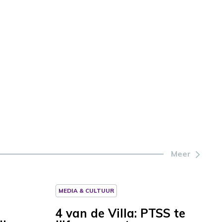
of
te
verlagen.
Meer
MEDIA & CULTUUR
4 van de Villa: PTSS te