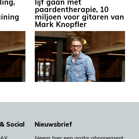
ing,
lijf gaan met
paardentherapie, 10
ining
miljoen voor gitaren van
Mark Knopfler
& Social
Nieuwsbrief
MAX
Neem hier een gratis abonnement