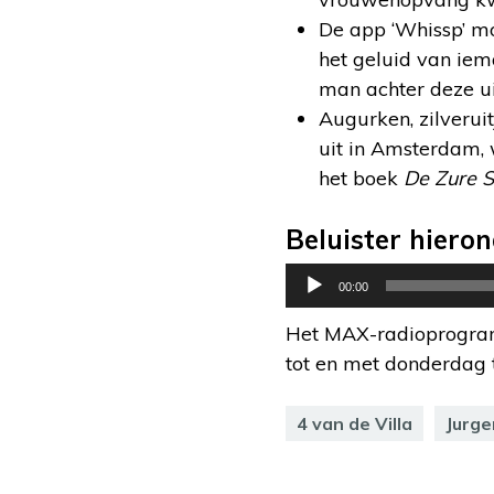
De app ‘Whissp’ m
het geluid van iem
man achter deze ui
Augurken, zilveruitj
uit in Amsterdam, 
het boek
De Zure 
Beluister hieron
Audiospeler
00:00
Het MAX-radioprog
tot en met donderdag 
4 van de Villa
Jurge