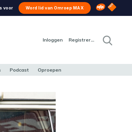
NPO Star
Omroep MAX
s voor
Word lid van Omroep MAX
Inloggen
Registreren
s
Podcast
Oproepen
CULTUUR
NATUUR & MILIEU
REIZEN & VERKEER