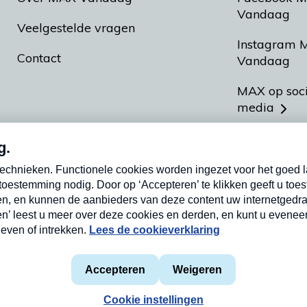
Vandaag
Veelgestelde vragen
Instagram 
Contact
Vandaag
MAX op soc
media
MAX vakan
Meldpunt A
Heel Hollan
aarden
Privacyverklaring
Cookieverklaring