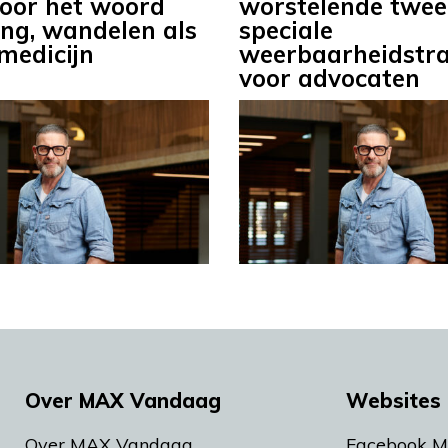
 voor het woord
worstelende tweel
ing, wandelen als
speciale
medicijn
weerbaarheidstra
voor advocaten
Over MAX Vandaag
Websites 
Over MAX Vandaag
Facebook 