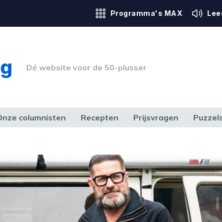
Programma's MAX
Lee
Dé website voor de 50-plusser
Onze columnisten
Recepten
Prijsvragen
Puzzel
ERK & RECHT
GEZONDHEID & SPORT
HUIS, TUIN & HOBBY
MEDIA & 