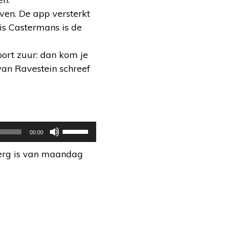
en. De app versterkt
is Castermans is de
 soort zuur: dan kom je
van Ravestein schreef
Gebruik
00:00
Omhoog/Omlaag
erg is van maandag
pijltoetsen
om
het
volume
te
verhogen