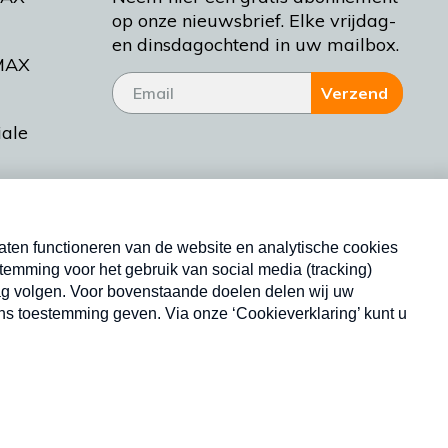
op onze nieuwsbrief. Elke vrijdag-
en dinsdagochtend in uw mailbox.
MAX
Verzend
iale
tieman
ctueel
Nieuwsbrief
d Bakt
Neem hier een gratis abonnement op onze
nieuwsbrief. Elke vrijdag- en dinsdagochtend in uw
mailbox.
Copyright © 2026 MAX Vandaag -
Omroep MAX
privacyverklaring