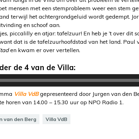
oet mensen met een stemprobleem weer een stem gev
and terwijl het achtergrondgeluid wordt gedempt. Jor
tvinding en schoof aan.
es, piccalilly en atjar: tafelzuur! En heb je ’t over dit
want dat is de tafelzuurhoofdstad van het land. Paul 
Stad
en kwam er over vertellen.
der de 4 van de Villa:
ramma
Villa VdB
gepresenteerd door Jurgen van den B
te horen van 14.00 – 15.30 uur op NPO Radio 1.
n van den Berg
Villa VdB