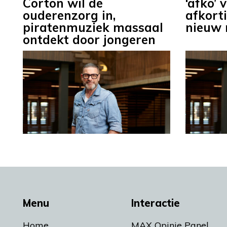
Corton wil de
‘afko’
ouderenzorg in,
afkort
piratenmuziek massaal
nieuw 
ontdekt door jongeren
Menu
Interactie
Home
MAX Opinie Panel