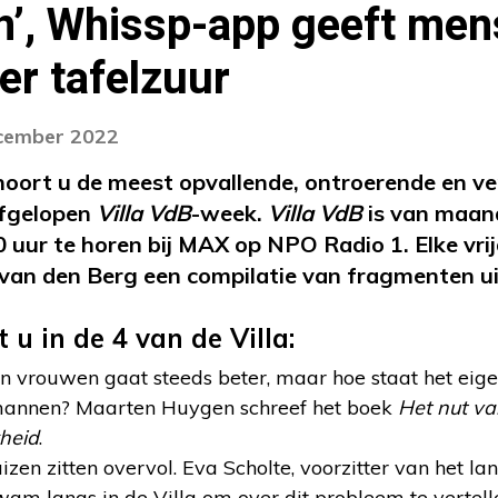
n’, Whissp-app geeft me
ver tafelzuur
ecember 2022
oort u de meest opvallende, ontroerende en v
afgelopen
Villa VdB
-week.
Villa VdB
is van maan
0 uur te horen bij MAX op NPO Radio 1. Elke vrij
 van den Berg een compilatie van fragmenten u
u in de 4 van de Villa:
 vrouwen gaat steeds beter, maar hoe staat het eige
mannen? Maarten Huygen schreef het boek
Het nut va
heid
.
huizen zitten overvol. Eva Scholte, voorzitter van het l
 langs in de Villa om over dit probleem te vertell