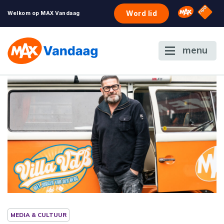
NPO S
Omroep 
Word lid
Welkom op MAX Vandaag
menu
MEDIA & CULTUUR