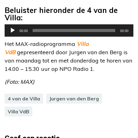
Beluister hieronder de 4 van de
Villa:
Audiospeler
00:00
00:00
Het MAX-radioprogramma
Villa
VdB
gepresenteerd door Jurgen van den Berg is
van maandag tot en met donderdag te horen van
14.00 – 15.30 uur op NPO Radio 1.
(Foto: MAX)
4 van de Villa
Jurgen van den Berg
Villa VdB