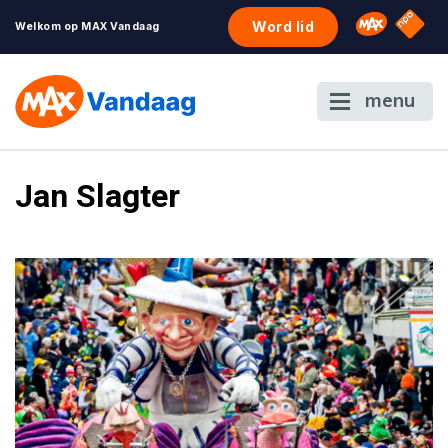
NPO S
Omroep 
Word lid
Welkom op MAX Vandaag
menu
Jan Slagter