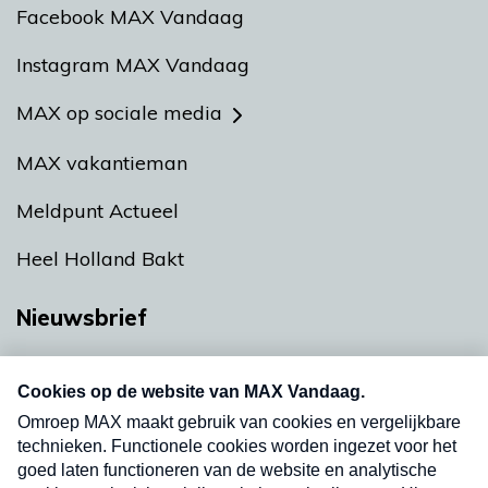
Facebook MAX Vandaag
Instagram MAX Vandaag
MAX op sociale media
MAX vakantieman
Meldpunt Actueel
Heel Holland Bakt
Nieuwsbrief
Neem hier een gratis abonnement op onze
nieuwsbrief. Elke vrijdag- en dinsdagochtend in
uw mailbox.
Verzend