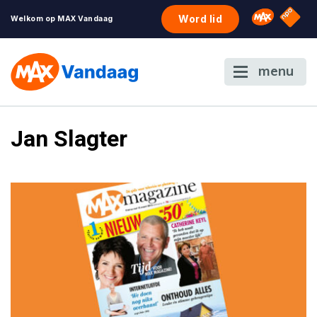
NPO S
Omroep 
Word lid
Welkom op MAX Vandaag
menu
Jan Slagter