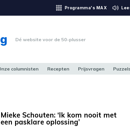
Programma's MAX
Lee
Dé website voor de 50-plusser
Onze columnisten
Recepten
Prijsvragen
Puzzel
ERK & RECHT
GEZONDHEID & SPORT
HUIS, TUIN & HOBBY
MEDIA & 
Mieke Schouten: ‘Ik kom nooit met
een pasklare oplossing’