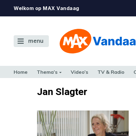
Welkom op MAX Vandaag
menu
Home
Thema’s
Video’s
TV & Radio
CONSUMENT
ETEN & DRINKEN
FAMILIE & RELATIE
GELD, W
Jan Slagter
TERUG NAAR TOEN