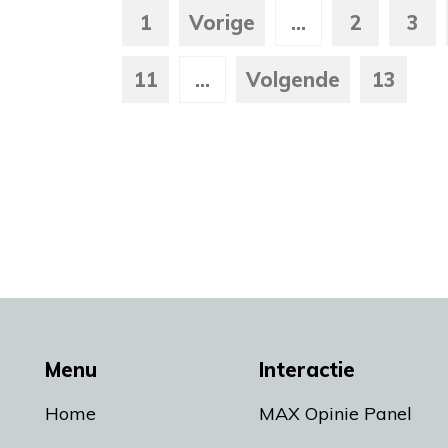
1
Vorige
...
2
3
11
...
Volgende
13
Menu
Interactie
Home
MAX Opinie Panel