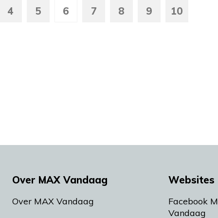
4
5
6
7
8
9
10
Over MAX Vandaag
Websites 
Over MAX Vandaag
Facebook 
Vandaag