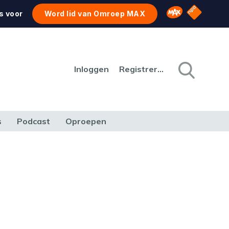
NPO Star
Omroep MAX
s voor
Word lid van Omroep MAX
Inloggen
Registreren
s
Podcast
Oproepen
CULTUUR
NATUUR & MILIEU
REIZEN & VERKEER