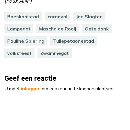
(Foto: ANP)
Boeskoolstad
carnaval
Jan Slagter
Lampegat
Mascha de Rooij
Oeteldonk
Pauline Spiering
Tullepetaonestad
volksfeest
Zwammegat
Geef een reactie
U moet
inloggen
om een reactie te kunnen plaatsen.