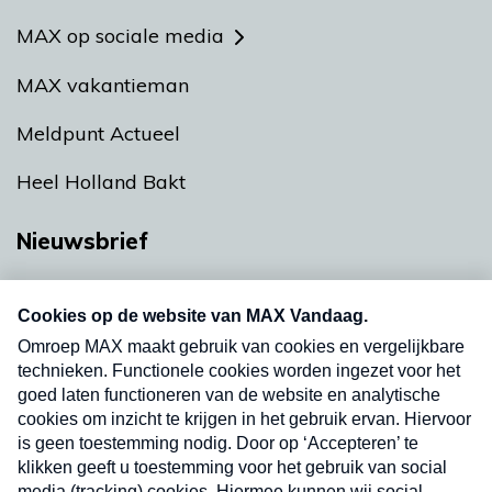
MAX op sociale media
MAX vakantieman
Meldpunt Actueel
Heel Holland Bakt
Nieuwsbrief
Neem hier een gratis abonnement op onze
nieuwsbrief. Elke vrijdag- en dinsdagochtend in
uw mailbox.
Verzend