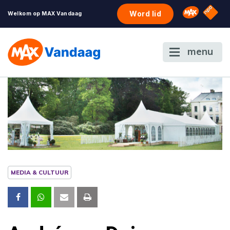
NPO S
Omroep 
Word lid
Welkom op MAX Vandaag
menu
MEDIA & CULTUUR