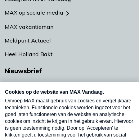
MAX op sociale media
MAX vakantieman
Meldpunt Actueel
Heel Holland Bakt
Nieuwsbrief
Neem hier een gratis abonnement op onze
nieuwsbrief. Elke vrijdag- en dinsdagochtend in
uw mailbox.
Verzend