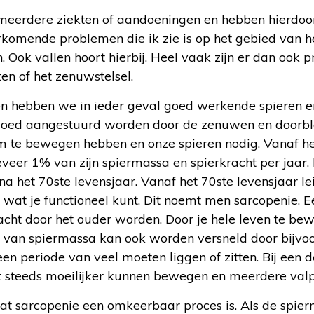
eerdere ziekten of aandoeningen en hebben hierdoor 
komende problemen die ik zie is op het gebied van h
Ook vallen hoort hierbij. Heel vaak zijn er dan ook
en of het zenuwstelsel.
 hebben we in ieder geval goed werkende spieren en
goed aangestuurd worden door de zenuwen en doorb
m te bewegen hebben en onze spieren nodig. Vanaf h
veer 1% van zijn spiermassa en spierkracht per jaar. D
na het 70
ste
levensjaar. Vanaf het 70
ste
levensjaar lei
n wat je functioneel kunt. Dit noemt men sarcopenie.
cht door het ouder worden. Door je hele leven te bew
van spiermassa kan ook worden versneld door bijvo
n periode van veel moeten liggen of zitten. Bij een 
et steeds moeilijker kunnen bewegen en meerdere valp
dat sarcopenie een omkeerbaar proces is. Als de spie