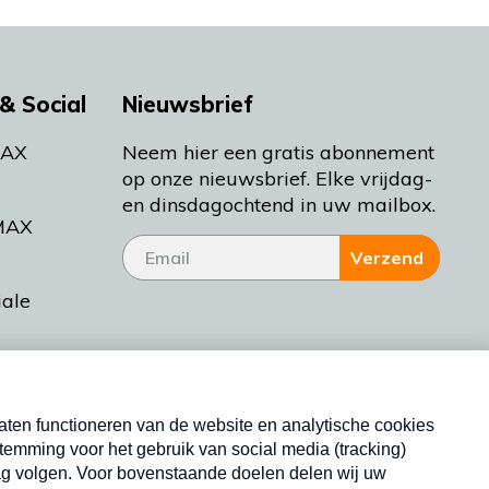
& Social
Nieuwsbrief
MAX
Neem hier een gratis abonnement
op onze nieuwsbrief. Elke vrijdag-
en dinsdagochtend in uw mailbox.
MAX
Verzend
iale
tieman
ctueel
Nieuwsbrief
d Bakt