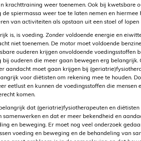
an krachttraining weer toenemen. Ook bij kwetsbare o
g de spiermassa weer toe te laten nemen en hiermee 
n van activiteiten als opstaan uit een stoel of lopen n
rijk is, is voeding. Zonder voldoende energie en eiwi
acht niet toenemen. De motor moet voldoende benzine
sbare ouderen krijgen onvoldoende voedingsstoffen bi
 bij ouderen die meer gaan bewegen erg belangrijk. 
 aandacht moet gaan krijgen bij (geriatrie)fysiother
ngrijk voor diëtisten om rekening mee te houden. Do
 eetlust en kunnen de voedingsstoffen die mensen ex
terecht komen.
belangrijk dat (geriatrie)fysiotherapeuten en diëtisten
 samenwerken en dat er meer bekendheid en aandac
ding en beweging. Er moet nog veel onderzoek gedaa
ssen voeding en beweging en de behandeling van sarc