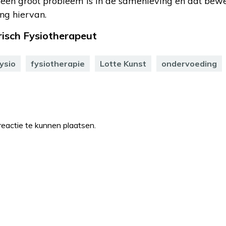
een groot probleem is in de samenleving en dat bewe
ng hiervan.
risch Fysiotherapeut
ysio
fysiotherapie
Lotte Kunst
ondervoeding
eactie te kunnen plaatsen.