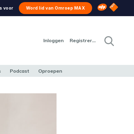
NPO Star
Omroep MAX
s voor
Word lid van Omroep MAX
Inloggen
Registreren
s
Podcast
Oproepen
CULTUUR
NATUUR & MILIEU
REIZEN & VERKEER