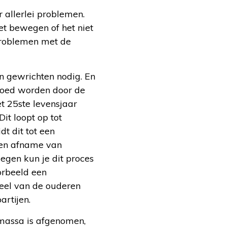
allerlei problemen.
et bewegen of het niet
 problemen met de
 gewrichten nodig. En
loed worden door de
et 25
ste
levensjaar
it loopt op tot
dt dit tot een
 Een afname van
egen kun je dit proces
orbeeld een
deel van de ouderen
artijen.
rmassa is afgenomen,