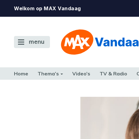
Welkom op MAX Vandaag
menu
Home
Thema’s
Video’s
TV & Radio
CONSUMENT
ETEN & DRINKEN
FAMILIE & RELATIE
GELD, W
TERUG NAAR TOEN