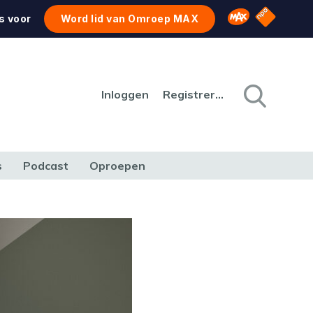
NPO Star
Omroep MAX
s voor
Word lid van Omroep MAX
Inloggen
Registreren
s
Podcast
Oproepen
CULTUUR
NATUUR & MILIEU
REIZEN & VERKEER