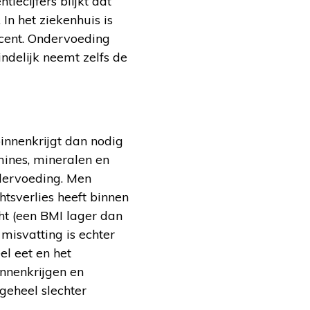
iecijfers blijkt dat
In het ziekenhuis is
ocent. Ondervoeding
ndelijk neemt zelfs de
innenkrijgt dan nodig
mines, mineralen en
ndervoeding. Men
tsverlies heeft binnen
ht (een BMI lager dan
misvatting is echter
l eet en het
innenkrijgen en
lgeheel slechter