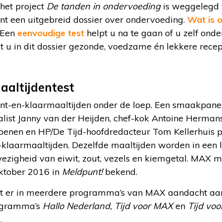
 het project
De tanden in ondervoeding
is weggelegd 
nt een uitgebreid dossier over ondervoeding.
Wat is 
 Een
eenvoudige test
helpt u na te gaan of u zelf onde
t u in dit dossier gezonde, voedzame én lekkere rece
altijdentest
-en-klaarmaaltijden onder de loep. Een smaakpanel
alist Janny van der Heijden, chef-kok Antoine Hermans, 
enen en HP/De Tijd-hoofdredacteur Tom Kellerhuis p
n-klaarmaaltijden. Dezelfde maaltijden worden in een
zigheid van eiwit, zout, vezels en kiemgetal. MAX m
ktober 2016 in
Meldpunt!
bekend.
dt er in meerdere programma’s van MAX aandacht aa
ogramma’s
Hallo Nederland, Tijd voor MAX
en
Tijd vo
.