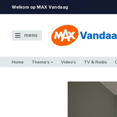
Welkom op MAX Vandaag
menu
Home
Thema’s
Video’s
TV & Radio
CONSUMENT
ETEN & DRINKEN
FAMILIE & RELATIE
GELD, W
TERUG NAAR TOEN