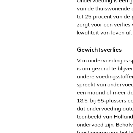
Ondervoeding is een gr
van de thuiswonende ou
tot 25 procent van de 
zorgt voor een verlies
kwaliteit van leven af.
Gewichtsverlies
Van ondervoeding is s
is om gezond te blijve
andere voedingsstoffe
spreekt van ondervoed
een maand of meer dan
18.5, bij 65-plussers 
dat ondervoeding auto
toonbeeld van Hollands
ondervoed zijn. Behalve
functioneren van het 