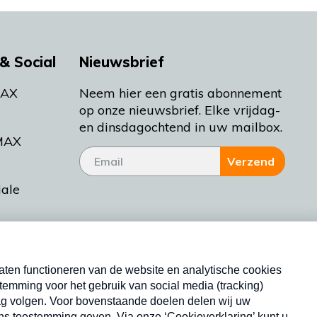
& Social
Nieuwsbrief
MAX
Neem hier een gratis abonnement
op onze nieuwsbrief. Elke vrijdag-
en dinsdagochtend in uw mailbox.
MAX
Verzend
iale
tieman
ctueel
Nieuwsbrief
d Bakt
Neem hier een gratis abonnement op onze