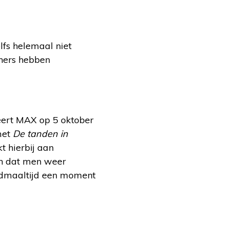
lfs helemaal niet
eners hebben
eert MAX op 5 oktober
met
De tanden in
 hierbij aan
en dat men weer
ondmaaltijd een moment