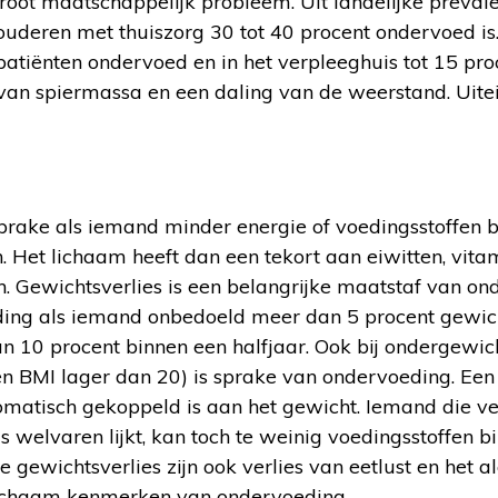
oot maatschappelijk probleem. Uit landelijke prevalent
deren met thuiszorg 30 tot 40 procent ondervoed is. 
patiënten ondervoed en in het verpleeghuis tot 15 pr
 van spiermassa en een daling van de weerstand. Uitei
prake als iemand minder energie of voedingsstoffen b
n. Het lichaam heeft dan een tekort aan eiwitten, vita
n. Gewichtsverlies is een belangrijke maatstaf van o
ing als iemand onbedoeld meer dan 5 procent gewich
 10 procent binnen een halfjaar. Ook bij ondergewic
een BMI lager dan 20) is sprake van ondervoeding. Een 
matisch gekoppeld is aan het gewicht. Iemand die vee
 welvaren lijkt, kan toch te weinig voedingsstoffen b
 gewichtsverlies zijn ook verlies van eetlust en het a
lichaam kenmerken van ondervoeding.