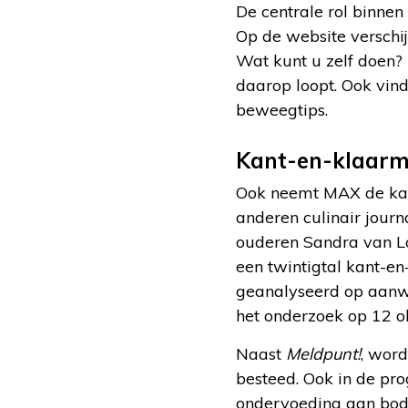
De centrale rol binnen
Op de website verschij
Wat kunt u zelf doen?
daarop loopt. Ook vind
beweegtips.
Kant-en-klaarma
Ook neemt MAX de kant
anderen culinair journ
ouderen Sandra van Lo
een twintigtal kant-e
geanalyseerd op aanwe
het onderzoek op 12 o
Naast
Meldpunt!
, wor
besteed. Ook in de pr
ondervoeding aan bod