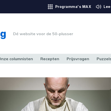
Programma's MAX
Lee
Dé website voor de 50-plusser
Onze columnisten
Recepten
Prijsvragen
Puzzel
ERK & RECHT
GEZONDHEID & SPORT
HUIS, TUIN & HOBBY
MEDIA & 