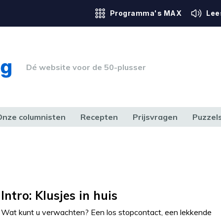
Programma's MAX
Lee
Dé website voor de 50-plusser
Onze columnisten
Recepten
Prijsvragen
Puzzel
ERK & RECHT
GEZONDHEID & SPORT
HUIS, TUIN & HOBBY
MEDIA & 
Intro: Klusjes in huis
Wat kunt u verwachten? Een los stopcontact, een lekkende