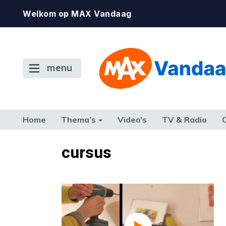
Welkom op MAX Vandaag
menu
Home
Thema’s
Video’s
TV & Radio
CONSUMENT
ETEN & DRINKEN
FAMILIE & RELATIE
GELD, W
cursus
TERUG NAAR TOEN