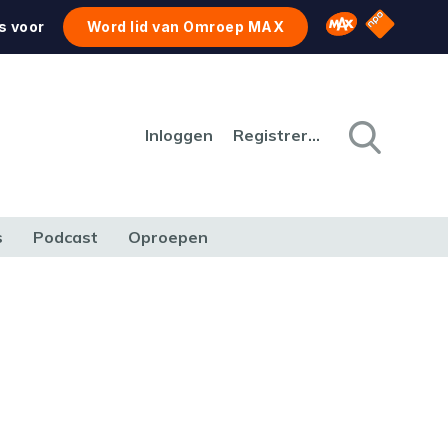
NPO Star
Omroep MAX
s voor
Word lid van Omroep MAX
Inloggen
Registreren
s
Podcast
Oproepen
CULTUUR
NATUUR & MILIEU
REIZEN & VERKEER