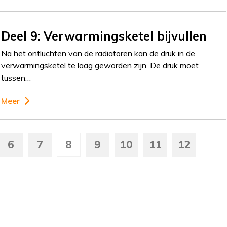
Deel 9: Verwarmingsketel bijvullen
Na het ontluchten van de radiatoren kan de druk in de
verwarmingsketel te laag geworden zijn. De druk moet
tussen…
Meer
6
7
8
9
10
11
12