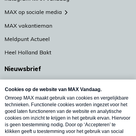
MAX op sociale media
MAX vakantieman
Meldpunt Actueel
Heel Holland Bakt
Nieuwsbrief
Neem hier een gratis abonnement op onze
nieuwsbrief. Elke vrijdag- en dinsdagochtend in
uw mailbox.
Verzend