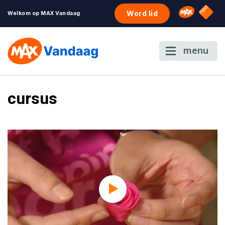
NPO S
Omroep 
Word lid
Welkom op MAX Vandaag
menu
cursus