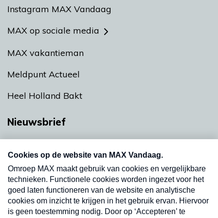
Instagram MAX Vandaag
MAX op sociale media
MAX vakantieman
Meldpunt Actueel
Heel Holland Bakt
Nieuwsbrief
Neem hier een gratis abonnement op onze
nieuwsbrief. Elke vrijdag- en dinsdagochtend in
uw mailbox.
Verzend