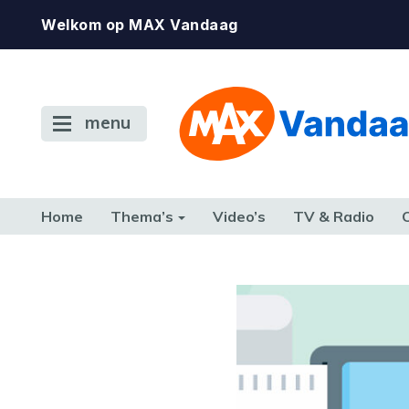
Welkom op MAX Vandaag
menu
Home
Thema’s
Video’s
TV & Radio
CONSUMENT
ETEN & DRINKEN
FAMILIE & RELATIE
GELD, W
TERUG NAAR TOEN