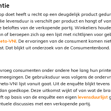
ntie
 doet heeft u recht op een deugdelijk product ged
ie levensduur is verschilt per product en hangt af van
de beloftes van de verkopende partij. Winkeliers houde
n of beroepen zich op een lijst met richtlijnen voor g
eto-VNI
. De ervaringen van de consument komen nie
jst. Dat blijkt uit onderzoek van de Consumentenbond.
oeg consumenten onder andere hoe lang hun printers
 meegingen. De gebruiksduur was volgens de onderv
to-VNI lijst vanuit gaat. Uit de enquête blijkt teven
dan goedkope. Deze uitkomst wijkt af van wat de br
t op basis van de enquête een eigen
levensduurlijst
g
ntuele discussies met een verkopende partij.