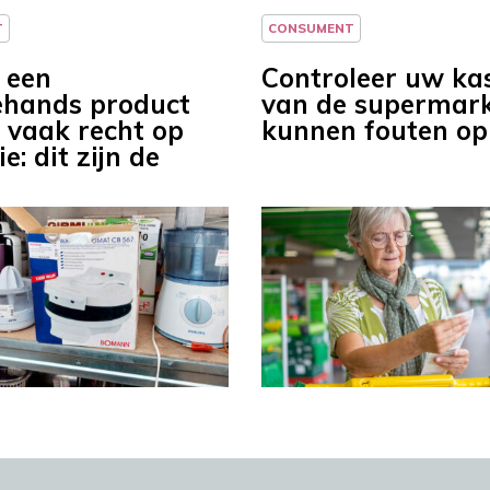
T
CONSUMENT
j een
Controleer uw ka
hands product
van de supermark
u vaak recht op
kunnen fouten op
e: dit zijn de