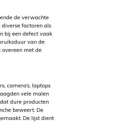
urende de verwachte
 diverse factoren als
n bij een defect vaak
ebruiksduur van de
t overeen met de
, camera’s, laptops
raagden vele malen
s dat dure producten
anche beweert. De
emaakt. De lijst dient