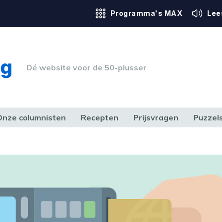
Programma's MAX
Lee
Dé website voor de 50-plusser
Onze columnisten
Recepten
Prijsvragen
Puzzel
ERK & RECHT
GEZONDHEID & SPORT
HUIS, TUIN & HOBBY
MEDIA & 