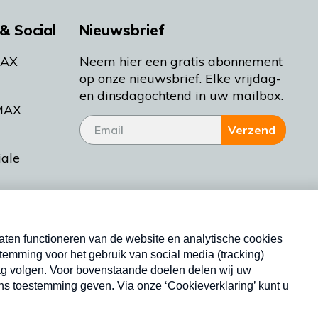
& Social
Nieuwsbrief
MAX
Neem hier een gratis abonnement
op onze nieuwsbrief. Elke vrijdag-
en dinsdagochtend in uw mailbox.
MAX
Verzend
iale
tieman
ctueel
Nieuwsbrief
d Bakt
Neem hier een gratis abonnement op onze
nieuwsbrief. Elke vrijdag- en dinsdagochtend in uw
mailbox.