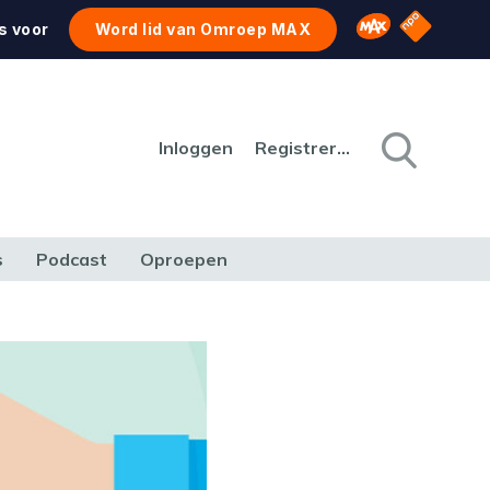
NPO Star
Omroep MAX
s voor
Word lid van Omroep MAX
Inloggen
Registreren
s
Podcast
Oproepen
CULTUUR
NATUUR & MILIEU
REIZEN & VERKEER