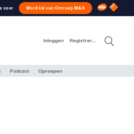
NPO Star
Omroep MAX
s voor
Word lid van Omroep MAX
Inloggen
Registreren
s
Podcast
Oproepen
CULTUUR
NATUUR & MILIEU
REIZEN & VERKEER