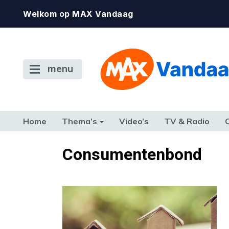
Welkom op MAX Vandaag
menu
Home
Thema’s
Video’s
TV & Radio
CONSUMENT
ETEN & DRINKEN
FAMILIE & RELATIE
GELD, W
Consumentenbond
TERUG NAAR TOEN