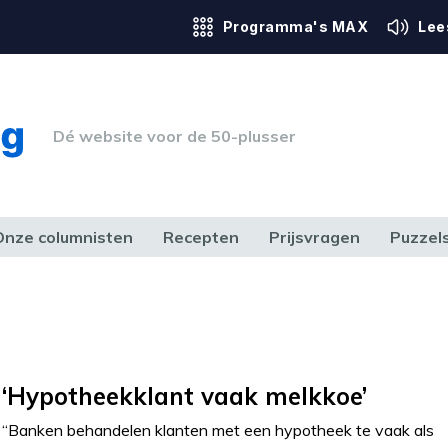
Programma's MAX
Lee
Dé website voor de 50-plusser
Onze columnisten
Recepten
Prijsvragen
Puzzel
ERK & RECHT
GEZONDHEID & SPORT
HUIS, TUIN & HOBBY
MEDIA & 
‘Hypotheekklant vaak melkkoe’
“Banken behandelen klanten met een hypotheek te vaak als