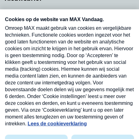
Neem hier een gratis abonnement op onze
nieuwsbrief. Elke vrijdag- en dinsdagochtend in
uw mailbox.
Verzend
Nieuwsbrief
Neem hier een gratis abonnement op onze
nieuwsbrief. Elke vrijdag- en dinsdagochtend in uw
mailbox.
Contact
Algemene voorwaarden
Privacyverklaring
Cookieverklaring