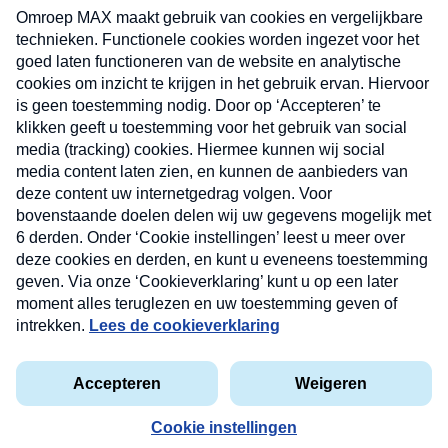
uw mailbox.
Verzend
Nieuwsbrief
Neem hier een gratis abonnement op onze
nieuwsbrief. Elke vrijdag- en dinsdagochtend in uw
mailbox.
Contact
Algemene voorwaarden
Privacyverklaring
Cookieverklaring
Kwetsbaarheid melden
privacyverklaring
Copyright © 2026 MAX Vandaag -
Omroep MAX