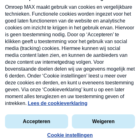
uw mailbox.
Verzend
Nieuwsbrief
Neem hier een gratis abonnement op onze
nieuwsbrief. Elke vrijdag- en dinsdagochtend in uw
mailbox.
Contact
Algemene voorwaarden
Privacyverklaring
Cookieverklaring
Kwetsbaarheid melden
privacyverklaring
Copyright © 2026 MAX Vandaag -
Omroep MAX