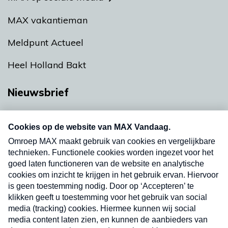
MAX vakantieman
Meldpunt Actueel
Heel Holland Bakt
Nieuwsbrief
Neem hier een gratis abonnement op onze
nieuwsbrief. Elke vrijdag- en dinsdagochtend in
uw mailbox.
Verzend