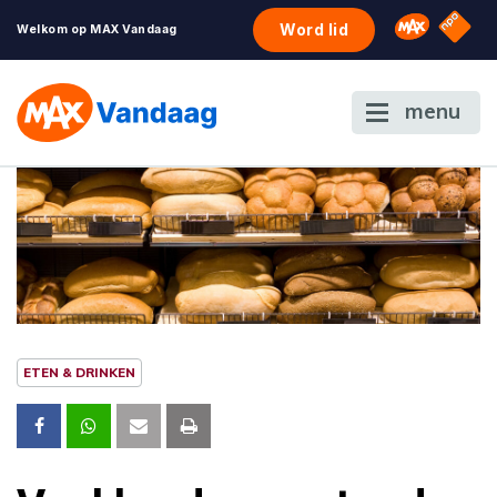
NPO S
Omroep 
Word lid
Welkom op MAX Vandaag
menu
ETEN & DRINKEN