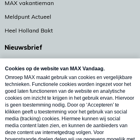
MAX vakantieman
Meldpunt Actueel
Heel Holland Bakt
Nieuwsbrief
Neem hier een gratis abonnement op onze
nieuwsbrief. Elke vrijdag- en dinsdagochtend in
uw mailbox.
Verzend