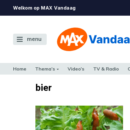
Welkom op MAX Vandaag
menu
Home
Thema’s
Video’s
TV & Radio
CONSUMENT
ETEN & DRINKEN
FAMILIE & RELATIE
GELD, W
bier
TERUG NAAR TOEN