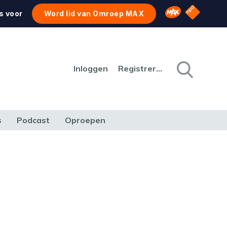
NPO Star
Omroep MAX
s voor
Word lid van Omroep MAX
Inloggen
Registreren
s
Podcast
Oproepen
CULTUUR
NATUUR & MILIEU
REIZEN & VERKEER