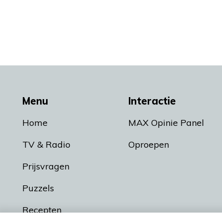
Menu
Interactie
Home
MAX Opinie Panel
TV & Radio
Oproepen
Prijsvragen
Puzzels
Recepten