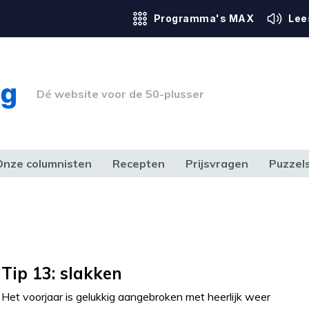
Programma's MAX
Lee
Dé website voor de 50-plusser
Onze columnisten
Recepten
Prijsvragen
Puzzel
ERK & RECHT
GEZONDHEID & SPORT
HUIS, TUIN & HOBBY
MEDIA & 
Tip 13: slakken
Het voorjaar is gelukkig aangebroken met heerlijk weer