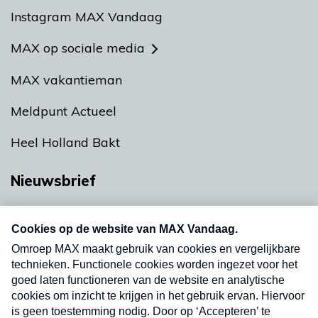
Instagram MAX Vandaag
MAX op sociale media
MAX vakantieman
Meldpunt Actueel
Heel Holland Bakt
Nieuwsbrief
Neem hier een gratis abonnement op onze
nieuwsbrief. Elke vrijdag- en dinsdagochtend in
uw mailbox.
Verzend