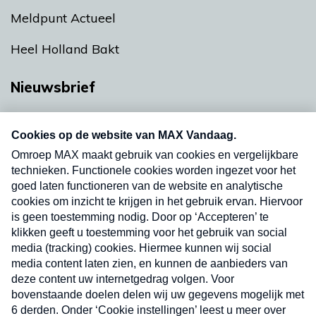
Meldpunt Actueel
Heel Holland Bakt
Nieuwsbrief
Neem hier een gratis abonnement op onze
nieuwsbrief. Elke vrijdag- en dinsdagochtend in
uw mailbox.
Verzend