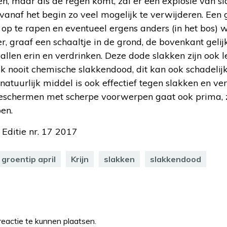
n, maar als de regen komt, zal er een explosie van s
vanaf het begin zo veel mogelijk te verwijderen. Een
op te rapen en eventueel ergens anders (in het bos) we
er, graaf een schaaltje in de grond, de bovenkant geli
 vallen erin en verdrinken. Deze dode slakken zijn ook
k nooit chemische slakkendood, dit kan ook schadelijk
natuurlijk middel is ook effectief tegen slakken en ver
 beschermen met scherpe voorwerpen gaat ook prima, 
en.
 Editie nr. 17 2017
groentip april
Krijn
slakken
slakkendood
eactie te kunnen plaatsen.