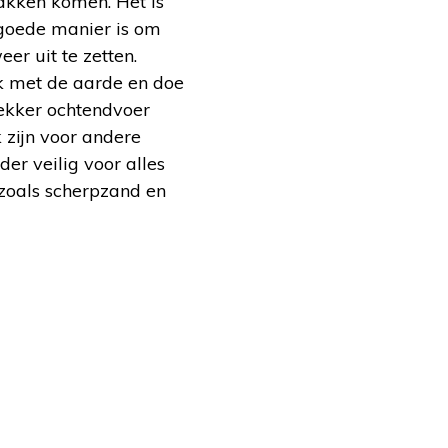
lakken komen. Het is
 goede manier is om
er uit te zetten.
jk met de aarde en doe
 lekker ochtendvoer
 zijn voor andere
der veilig voor alles
zoals scherpzand en