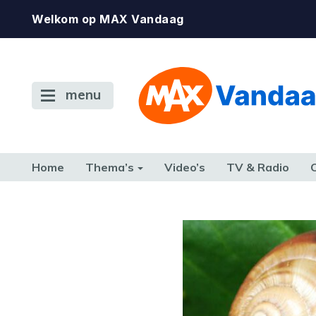
Welkom op MAX Vandaag
menu
Home
Thema’s
Video’s
TV & Radio
CONSUMENT
ETEN & DRINKEN
FAMILIE & RELATIE
GELD, W
TERUG NAAR TOEN