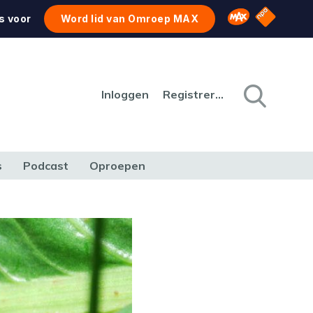
NPO Star
Omroep MAX
s voor
Word lid van Omroep MAX
Inloggen
Registreren
s
Podcast
Oproepen
CULTUUR
NATUUR & MILIEU
REIZEN & VERKEER