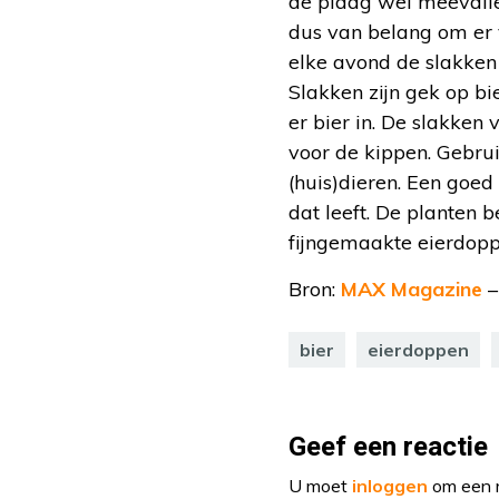
de plaag wel meevalle
dus van belang om er 
elke avond de slakken 
Slakken zijn gek op bi
er bier in. De slakken
voor de kippen. Gebrui
(huis)dieren. Een goed 
dat leeft. De planten
fijngemaakte eierdopp
Bron:
MAX Magazine
–
bier
eierdoppen
Geef een reactie
U moet
inloggen
om een r