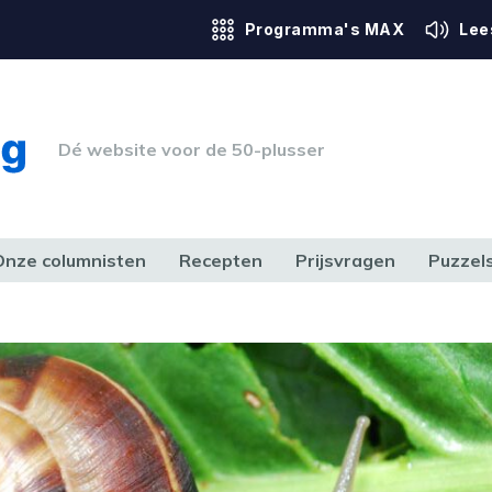
Programma's MAX
Lee
Dé website voor de 50-plusser
Onze columnisten
Recepten
Prijsvragen
Puzzel
ERK & RECHT
GEZONDHEID & SPORT
HUIS, TUIN & HOBBY
MEDIA & 