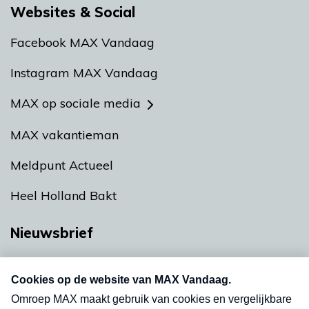
Websites & Social
Facebook MAX Vandaag
Instagram MAX Vandaag
MAX op sociale media
MAX vakantieman
Meldpunt Actueel
Heel Holland Bakt
Nieuwsbrief
Neem hier een gratis abonnement op onze
nieuwsbrief. Elke vrijdag- en dinsdagochtend in
uw mailbox.