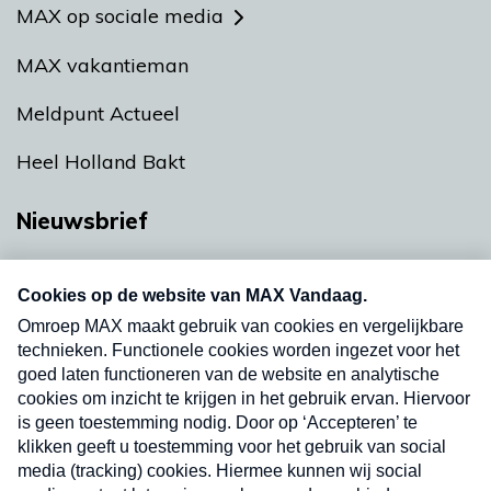
MAX op sociale media
MAX vakantieman
Meldpunt Actueel
Heel Holland Bakt
Nieuwsbrief
Neem hier een gratis abonnement op onze
nieuwsbrief. Elke vrijdag- en dinsdagochtend in
uw mailbox.
Verzend