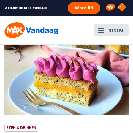
NPO S
Omroep 
Word lid
Welkom op MAX Vandaag
menu
ETEN & DRINKEN