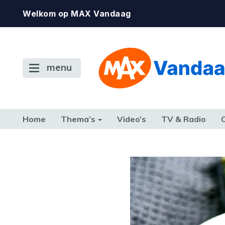
Welkom op MAX Vandaag
menu
Home
Thema’s
Video’s
TV & Radio
CONSUMENT
ETEN & DRINKEN
FAMILIE & RELATIE
GELD, W
TERUG NAAR TOEN