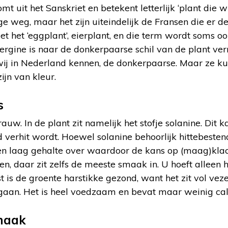
 uit het Sanskriet en betekent letterlijk ‘plant die w
e weg, maar het zijn uiteindelijk de Fransen die er 
eet het ‘eggplant’, eierplant, en die term wordt soms o
ergine is naar de donkerpaarse schil van de plant ve
wij in Nederland kennen, de donkerpaarse. Maar ze ku
jn van kleur.
s
rauw. In de plant zit namelijk het stofje solanine. Dit
 verhit wordt. Hoewel solanine behoorlijk hittebestendig
n laag gehalte over waardoor de kans op (maag)klacht
en, daar zit zelfs de meeste smaak in. U hoeft alleen h
is de groente harstikke gezond, want het zit vol vezel
gaan. Het is heel voedzaam en bevat maar weinig cal
maak