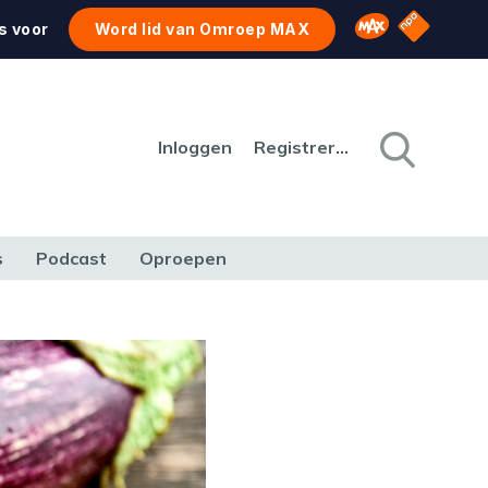
NPO Star
Omroep MAX
s voor
Word lid van Omroep MAX
Inloggen
Registreren
s
Podcast
Oproepen
CULTUUR
NATUUR & MILIEU
REIZEN & VERKEER