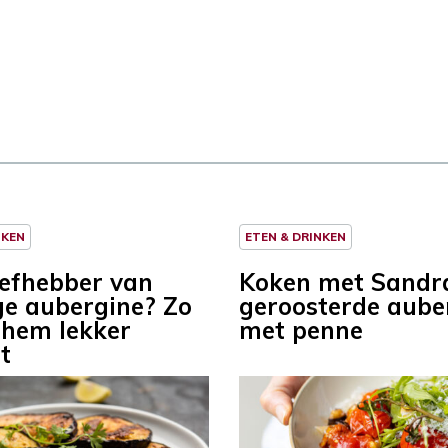
NKEN
ETEN & DRINKEN
iefhebber van
Koken met Sandr
e aubergine? Zo
geroosterde aube
 hem lekker
met penne
t