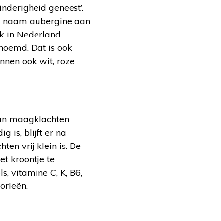
inderigheid geneest’.
de naam aubergine aan
ok in Nederland
rnoemd. Dat is ook
nnen ook wit, roze
 kan maagklachten
 is, blijft er na
en vrij klein is. De
et kroontje te
s, vitamine C, K, B6,
orieën.