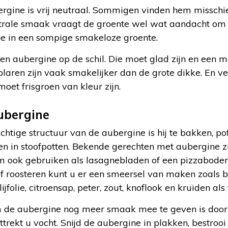
gine is vrij neutraal. Sommigen vinden hem misschien
utrale smaak vraagt de groente wel wat aandacht om 
e in een sompige smakeloze groente.
een aubergine op de schil. Die moet glad zijn en een 
aren zijn vaak smakelijker dan de grote dikke. En ver
moet frisgroen van kleur zijn.
aubergine
chtige structuur van de aubergine is hij te bakken, pof
n in stoofpotten. Bekende gerechten met aubergine 
 ook gebruiken als lasagnebladen of een pizzabodem
 of roosteren kunt u er een smeersel van maken zoals 
folie, citroensap, peter, zout, knoflook en kruiden als t
 de aubergine nog meer smaak mee te geven is door 
trekt u vocht. Snijd de aubergine in plakken, bestrooi