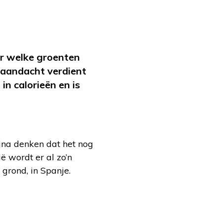
ar welke groenten
 aandacht verdient
 in calorieën en is
ijna denken dat het nog
ië wordt er al zo’n
grond, in Spanje.