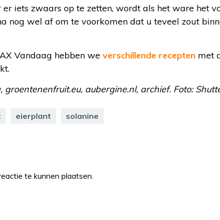
 er iets zwaars op te zetten, wordt als het ware het v
a nog wel af om te voorkomen dat u teveel zout binn
p MAX Vandaag hebben we
verschillende recepten
met d
kt.
, groentenenfruit.eu, aubergine.nl, archief. Foto: Shutt
t
eierplant
solanine
eactie te kunnen plaatsen.