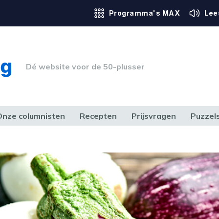
Programma's MAX
Lee
Dé website voor de 50-plusser
Onze columnisten
Recepten
Prijsvragen
Puzzel
ERK & RECHT
GEZONDHEID & SPORT
HUIS, TUIN & HOBBY
MEDIA & 