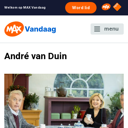
NPO S
Omroep 
Word lid
Welkom op MAX Vandaag
menu
André van Duin