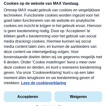
nieuwsbrief. Elke vrijdag- en dinsdagochtend in
uw mailbox.
Verzend
Nieuwsbrief
Neem hier een gratis abonnement op onze
nieuwsbrief. Elke vrijdag- en dinsdagochtend in uw
mailbox.
Contact
Algemene voorwaarden
Privacyverklaring
Cookieverklaring
Kwetsbaarheid melden
privacyverklaring
Copyright © 2026 MAX Vandaag -
Omroep MAX