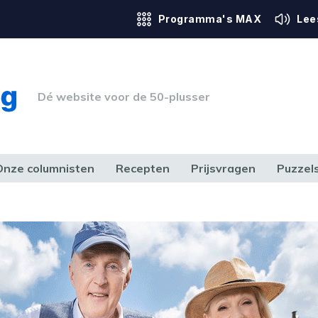
Programma's MAX
Lee
Dé website voor de 50-plusser
Onze columnisten
Recepten
Prijsvragen
Puzzel
ERK & RECHT
GEZONDHEID & SPORT
HUIS, TUIN & HOBBY
MEDIA & 