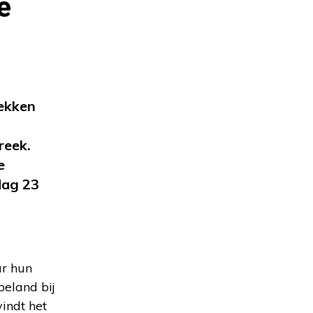
e
ekken
reek.
e
dag 23
ar hun
beland bij
indt het