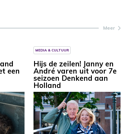
Meer
MEDIA & CULTUUR
land
Hijs de zeilen! Janny en
et een
André varen uit voor 7e
seizoen Denkend aan
Holland