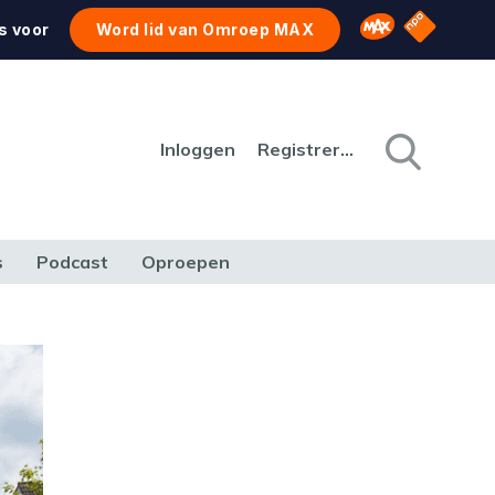
NPO Star
Omroep MAX
s voor
Word lid van Omroep MAX
Inloggen
Registreren
s
Podcast
Oproepen
CULTUUR
NATUUR & MILIEU
REIZEN & VERKEER