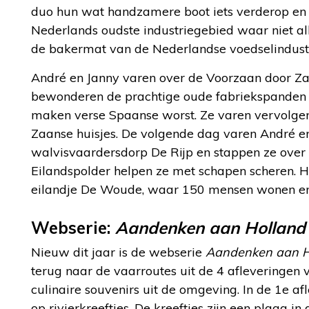
duo hun wat handzamere boot iets verderop en 
Nederlands oudste industriegebied waar niet 
de bakermat van de Nederlandse voedselindustri
André en Janny varen over de Voorzaan door Z
bewonderen de prachtige oude fabriekspanden 
maken verse Spaanse worst. Ze varen vervolge
Zaanse huisjes. De volgende dag varen André en
walvisvaardersdorp De Rijp en stappen ze over
Eilandspolder helpen ze met schapen scheren. Hu
eilandje De Woude, waar 150 mensen wonen en 
Webserie:
Aandenken aan Holland
Nieuw dit jaar is de webserie
Aandenken aan H
terug naar de vaarroutes uit de 4 afleveringen
culinaire souvenirs uit de omgeving. In de 1e af
op rivierkreeftjes. De kreeftjes zijn een plaa