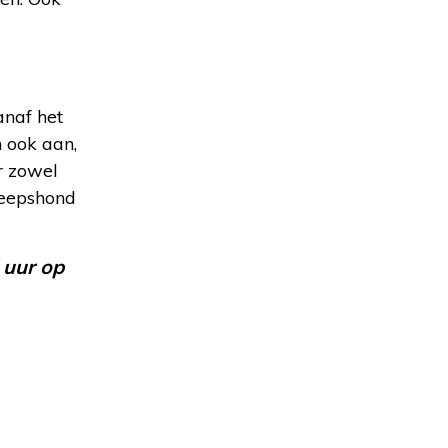
naf het
n ook aan,
r zowel
heepshond
 uur op