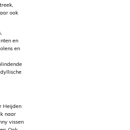
treek,
waar ook
,
nten en
olens en
blindende
dyllische
r Heijden
ek naar
nny vissen
den. Ook