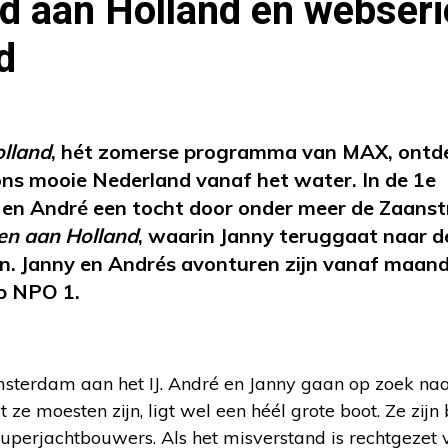
d aan Holland en webseri
d
lland
, hét zomerse programma van MAX, ontd
ons mooie Nederland vanaf het water. In de 1e
y en André een tocht door onder meer de Zaanst
n aan Holland
, waarin Janny teruggaat naar d
den. Janny en Andrés avonturen zijn vanaf maan
op NPO 1.
msterdam aan het IJ. André en Janny gaan op zoek na
ze moesten zijn, ligt wel een héél grote boot. Ze zijn 
erjachtbouwers. Als het misverstand is rechtgezet v