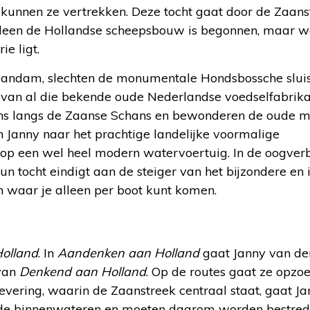
kunnen ze vertrekken. Deze tocht gaat door de Zaans
alleen de Hollandse scheepsbouw is begonnen, maar 
e ligt.
aandam, slechten de monumentale Hondsbossche sluis
van al die bekende oude Nederlandse voedselfabrika
ns langs de Zaanse Schans en bewonderen de oude m
 Janny naar het prachtige landelijke voormalige
 op een wel heel modern watervoertuig. In de oogver
n tocht eindigt aan de steiger van het bijzondere en i
waar je alleen per boot kunt komen.
olland
. In
Aandenken aan Holland
gaat Janny van de
 van
Denkend aan Holland
. Op de routes gaat ze opzo
levering, waarin de Zaanstreek centraal staat, gaat Ja
g in de binnenwateren en moeten daarom worden bestre