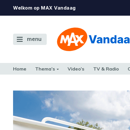
Welkom op MAX Vandaag
menu
Home
Thema’s
Video’s
TV & Radio
CONSUMENT
ETEN & DRINKEN
FAMILIE & RELATIE
GELD, W
TERUG NAAR TOEN