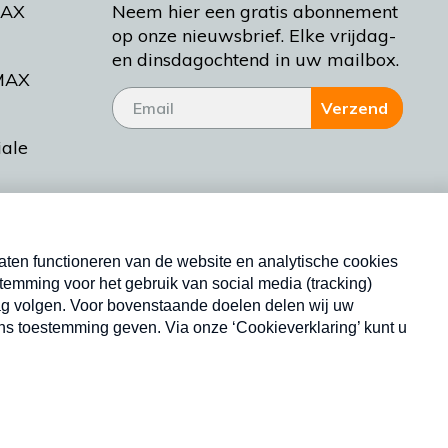
MAX
Neem hier een gratis abonnement
op onze nieuwsbrief. Elke vrijdag-
en dinsdagochtend in uw mailbox.
MAX
Verzend
iale
tieman
ctueel
Nieuwsbrief
d Bakt
Neem hier een gratis abonnement op onze
nieuwsbrief. Elke vrijdag- en dinsdagochtend in uw
mailbox.
Copyright © 2026 MAX Vandaag -
Omroep MAX
privacyverklaring