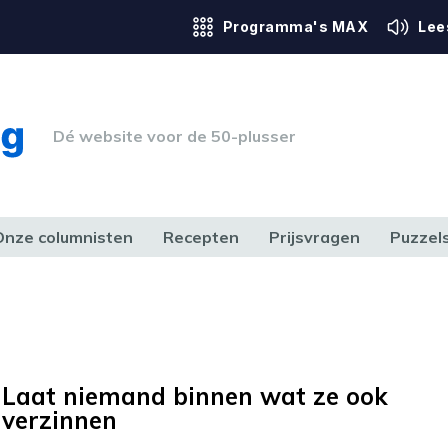
Programma's MAX
Lee
Dé website voor de 50-plusser
Onze columnisten
Recepten
Prijsvragen
Puzzel
ERK & RECHT
GEZONDHEID & SPORT
HUIS, TUIN & HOBBY
MEDIA & 
Laat niemand binnen wat ze ook
verzinnen