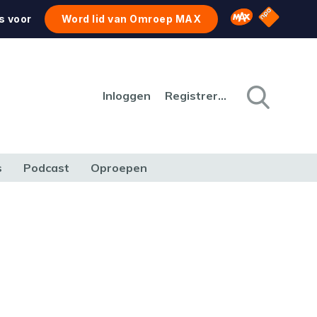
NPO Star
Omroep MAX
s voor
Word lid van Omroep MAX
Inloggen
Registreren
s
Podcast
Oproepen
CULTUUR
NATUUR & MILIEU
REIZEN & VERKEER