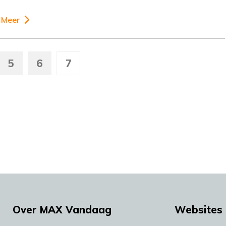
Meer
5
6
7
Over MAX Vandaag
Websites 