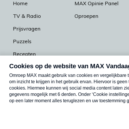
Home
MAX Opinie Panel
TV & Radio
Oproepen
Prijsvragen
Puzzels
Recepten
Podcasts
Contact
Algemene voorw
Kwetsbaarheid melden