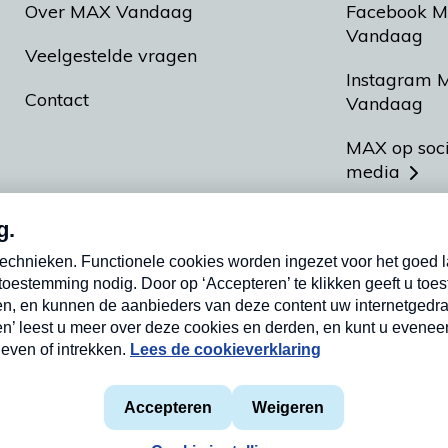
Over MAX Vandaag
Facebook 
Vandaag
Veelgestelde vragen
Instagram 
Contact
Vandaag
MAX op soc
media
MAX vakan
Meldpunt A
Heel Hollan
aarden
Privacyverklaring
Cookieverklaring