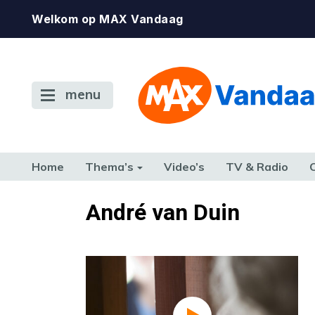
Welkom op MAX Vandaag
menu
Home
Thema’s
Video’s
TV & Radio
CONSUMENT
ETEN & DRINKEN
FAMILIE & RELATIE
GELD, W
André van Duin
TERUG NAAR TOEN