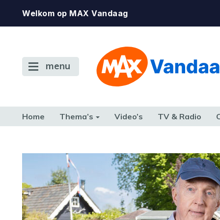
Welkom op MAX Vandaag
menu
Home
Thema’s
Video’s
TV & Radio
CONSUMENT
ETEN & DRINKEN
FAMILIE & RELATIE
GELD, W
TERUG NAAR TOEN