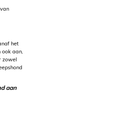
 van
naf het
n ook aan,
r zowel
heepshond
nd aan