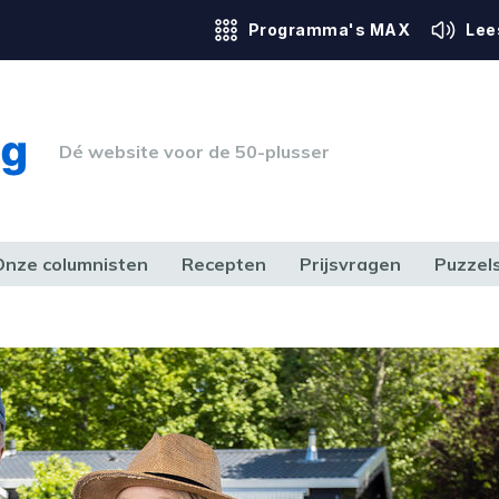
Programma's MAX
Lee
Dé website voor de 50-plusser
Onze columnisten
Recepten
Prijsvragen
Puzzel
ERK & RECHT
GEZONDHEID & SPORT
HUIS, TUIN & HOBBY
MEDIA & 