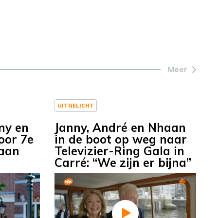
Meer
UITGELICHT
nny en
Janny, André en Nhaan
oor 7e
in de boot op weg naar
 aan
Televizier-Ring Gala in
Carré: “We zijn er bijna”