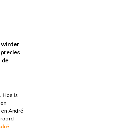
 winter
 precies
r de
. Hoe is
een
 en André
eraard
ndré
.