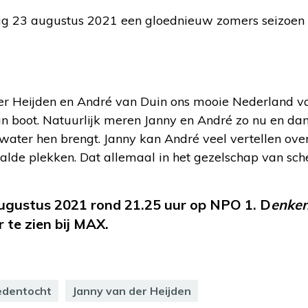
dag 23 augustus 2021 een gloednieuw zomers seizoen
r Heijden en André van Duin ons mooie Nederland va
un boot. Natuurlijk meren Janny en André zo nu en da
ater hen brengt. Janny kan André veel vertellen ove
paalde plekken. Dat allemaal in het gezelschap van sc
 augustus 2021 rond 21.25 uur op NPO 1. D
enke
r te zien bij MAX.
edentocht
Janny van der Heijden