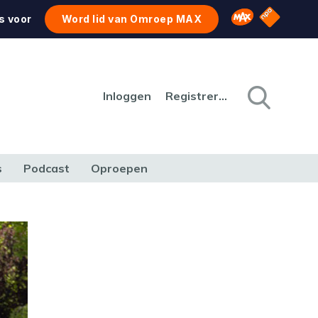
NPO Star
Omroep MAX
s voor
Word lid van Omroep MAX
Inloggen
Registreren
s
Podcast
Oproepen
CULTUUR
NATUUR & MILIEU
REIZEN & VERKEER