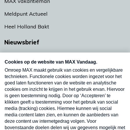
MAX vakantieman
Meldpunt Actueel
Heel Holland Bakt
Nieuwsbrief
Neem hier een gratis abonnement op onze
nieuwsbrief. Elke vrijdag- en dinsdagochtend in
uw mailbox.
Verzend