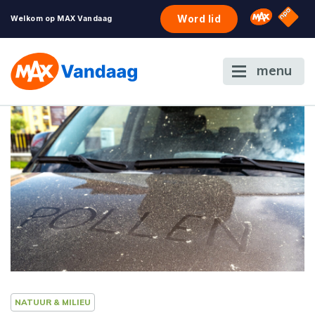
NPO S
Omroep 
Word lid
Welkom op MAX Vandaag
menu
NATUUR & MILIEU