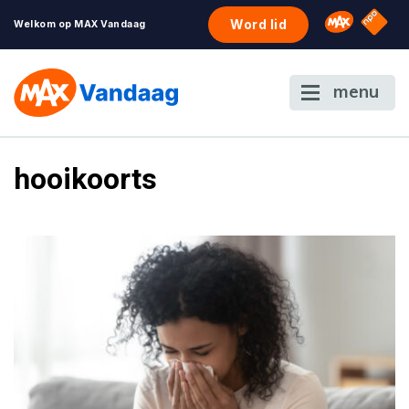
NPO S
Omroep 
Word lid
Welkom op MAX Vandaag
menu
hooikoorts