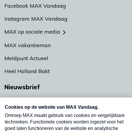
Facebook MAX Vandaag
Instagram MAX Vandaag
MAX op sociale media
MAX vakantieman
Meldpunt Actueel
Heel Holland Bakt
Nieuwsbrief
Neem hier een gratis abonnement op onze
nieuwsbrief. Elke vrijdag- en dinsdagochtend in
uw mailbox.
Verzend