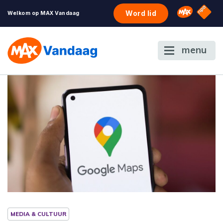
NPO S
Omroep 
Word lid
Welkom op MAX Vandaag
menu
MEDIA & CULTUUR