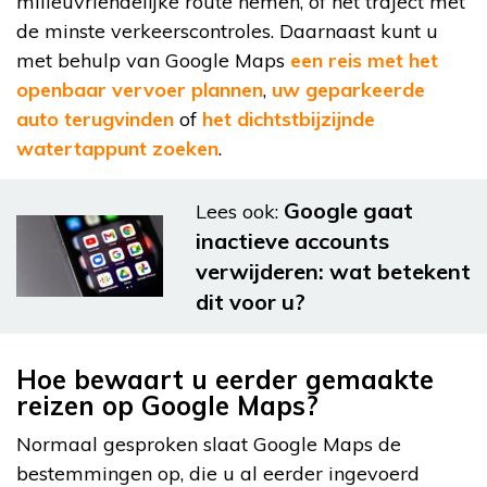
milieuvriendelijke route nemen, of het traject met
de minste verkeerscontroles. Daarnaast kunt u
met behulp van Google Maps
een reis met het
openbaar vervoer plannen
,
uw geparkeerde
auto terugvinden
of
het dichtstbijzijnde
watertappunt zoeken
.
Google gaat
Lees ook:
inactieve accounts
verwijderen: wat betekent
dit voor u?
Hoe bewaart u eerder gemaakte
reizen op Google Maps?
Normaal gesproken slaat Google Maps de
bestemmingen op, die u al eerder ingevoerd