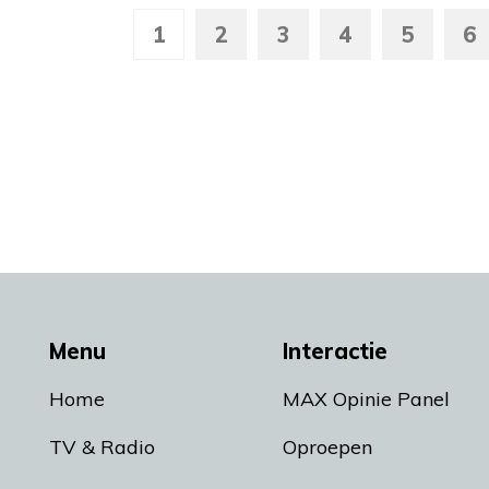
1
2
3
4
5
6
Menu
Interactie
Home
MAX Opinie Panel
TV & Radio
Oproepen