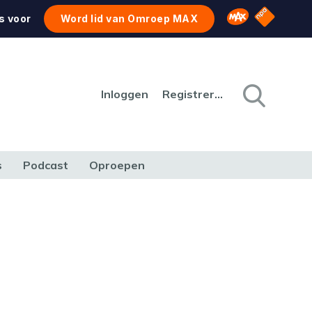
NPO Star
Omroep MAX
s voor
Word lid van Omroep MAX
Inloggen
Registreren
s
Podcast
Oproepen
CULTUUR
NATUUR & MILIEU
REIZEN & VERKEER