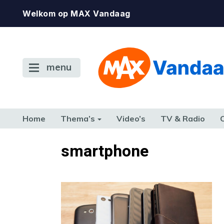
Welkom op MAX Vandaag
menu
Home
Thema’s
Video’s
TV & Radio
CONSUMENT
ETEN & DRINKEN
FAMILIE & RELATIE
GELD, W
smartphone
TERUG NAAR TOEN