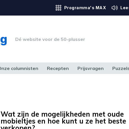
Programma's MAX
Lee
Dé website voor de 50-plusser
Onze columnisten
Recepten
Prijsvragen
Puzzel
ERK & RECHT
GEZONDHEID & SPORT
HUIS, TUIN & HOBBY
MEDIA & 
Wat zijn de mogelijkheden met oude
mobieltjes en hoe kunt u ze het beste
verkopen?