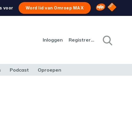
NPO Star
Omroep MAX
s voor
Word lid van Omroep MAX
Inloggen
Registreren
s
Podcast
Oproepen
CULTUUR
NATUUR & MILIEU
REIZEN & VERKEER