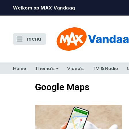
Welkom op MAX Vandaag
menu
Home
Thema’s
Video’s
TV & Radio
CONSUMENT
ETEN & DRINKEN
FAMILIE & RELATIE
GELD, W
Google Maps
TERUG NAAR TOEN