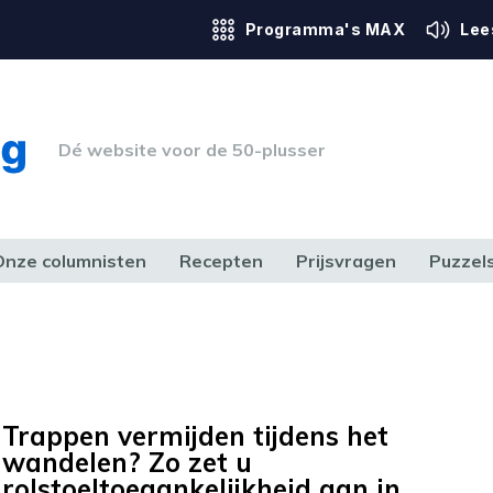
Programma's MAX
Lee
Dé website voor de 50-plusser
Onze columnisten
Recepten
Prijsvragen
Puzzel
ERK & RECHT
GEZONDHEID & SPORT
HUIS, TUIN & HOBBY
MEDIA & 
Trappen vermijden tijdens het
wandelen? Zo zet u
rolstoeltoegankelijkheid aan in