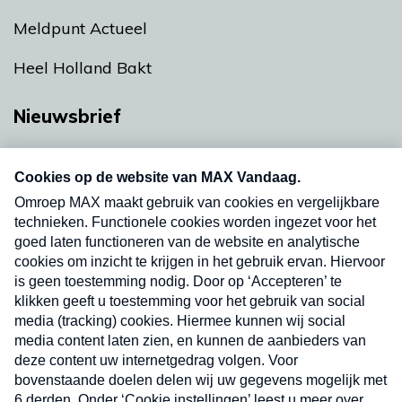
Meldpunt Actueel
Heel Holland Bakt
Nieuwsbrief
Neem hier een gratis abonnement op onze
nieuwsbrief. Elke vrijdag- en dinsdagochtend in
uw mailbox.
Verzend