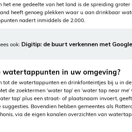
n het ene gedeelte van het land is de spreiding groter
land heeft genoeg plekken waar u aan drinkbaar wat
ppunten nadert inmiddels de 2.000.
Digitip: de buurt verkennen met Googl
ees ook:
e watertappunten in uw omgeving?
 tot de watertappunten en drinkfonteintjes bij u in de 
et de zoektermen ‘water tap’ en ‘water tap near me’ vi
ter tap’ plus een straat- of plaatsnaam invoert, gee
e suggesties. Bovendien hebben gemeentes als Rotte
honis, via de eigen kanalen overzichten van watertap