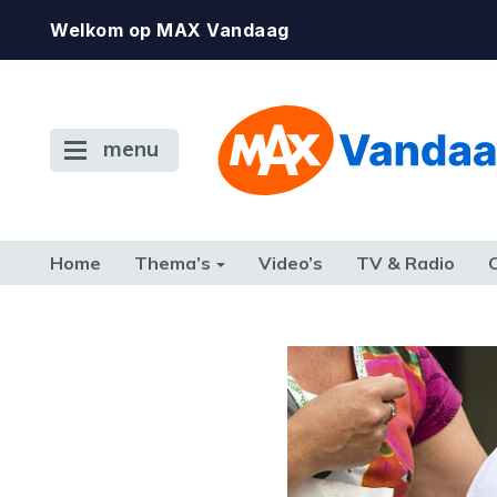
Welkom op MAX Vandaag
menu
Home
Thema’s
Video’s
TV & Radio
CONSUMENT
ETEN & DRINKEN
FAMILIE & RELATIE
GELD, W
TERUG NAAR TOEN