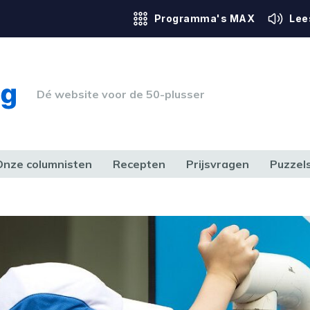
Programma's MAX
Lee
Dé website voor de 50-plusser
Onze columnisten
Recepten
Prijsvragen
Puzzel
ERK & RECHT
GEZONDHEID & SPORT
HUIS, TUIN & HOBBY
MEDIA & 