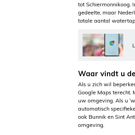
tot Schiermonnikoog. I
gedeelte, maar Neder
totale aantal waterta
L
Waar vindt u d
Als u zich wil beperken
Google Maps terecht. M
uw omgeving. Als u ‘wa
automatisch specifiek
ook Bunnik en Sint Ant
omgeving.