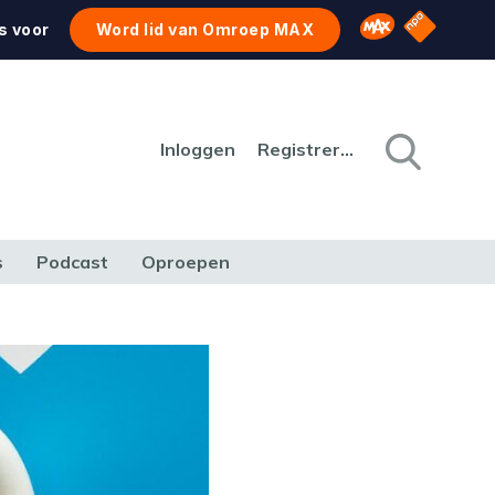
NPO Star
Omroep MAX
s voor
Word lid van Omroep MAX
Inloggen
Registreren
s
Podcast
Oproepen
CULTUUR
NATUUR & MILIEU
REIZEN & VERKEER