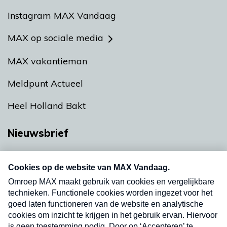
Instagram MAX Vandaag
MAX op sociale media
MAX vakantieman
Meldpunt Actueel
Heel Holland Bakt
Nieuwsbrief
Neem hier een gratis abonnement op onze
nieuwsbrief. Elke vrijdag- en dinsdagochtend in
uw mailbox.
Verzend