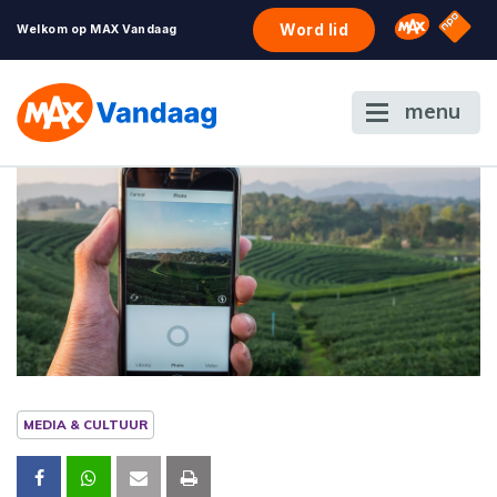
NPO S
Omroep 
Word lid
Welkom op MAX Vandaag
menu
MEDIA & CULTUUR