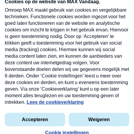
nieuwsbrief. Elke vrijdag- en dinsdagochtend in
uw mailbox.
Verzend
Nieuwsbrief
Neem hier een gratis abonnement op onze
nieuwsbrief. Elke vrijdag- en dinsdagochtend in uw
mailbox.
Contact
Algemene voorwaarden
Privacyverklaring
Cookieverklaring
Kwetsbaarheid melden
privacyverklaring
Copyright © 2026 MAX Vandaag -
Omroep MAX