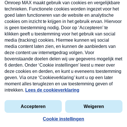
uw mailbox.
Verzend
Nieuwsbrief
Neem hier een gratis abonnement op onze
nieuwsbrief. Elke vrijdag- en dinsdagochtend in uw
mailbox.
Contact
Algemene voorwaarden
Privacyverklaring
Cookieverklaring
Kwetsbaarheid melden
privacyverklaring
Copyright © 2026 MAX Vandaag -
Omroep MAX